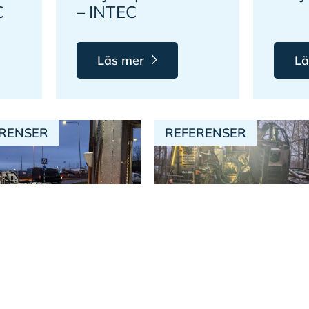
C
– INTEC
Läs mer
Lä
RENSER
REFERENSER
ojekt på Öckerö
Kärnborrning i
Göteborg
Värmland