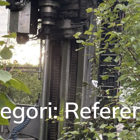
egori:
Refere