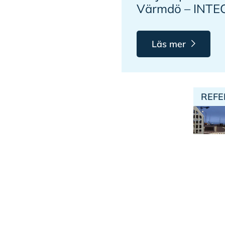
Värmdö – INTE
Läs mer
REFE
Pr
i 