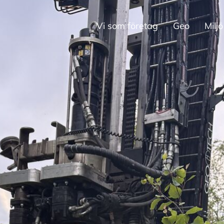
Vi som företag
Geo
Miljö